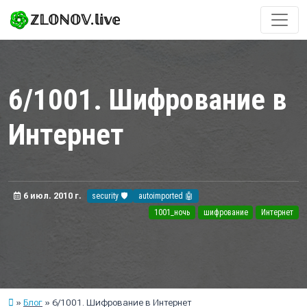
ℤ𝕃𝕆ℕ𝕆𝕍.𝕝𝕚𝕧𝕖
6/1001. Шифрование в
Интернет
6 июл. 2010 г.
security 🛡️
autoimported 🤖
1001_ночь
шифрование
Интернет
Блог
6/1001. Шифрование в Интернет