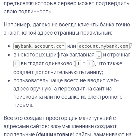
предъявляя которые сервер может подтвердить
свою подлинность.
Например, далеко не всегда клиенты банка точно
знают, какой адрес страницы правильный:
или
?
mybank.account.com
account.mybank.com
в некоторых шрифтах заглавная
и строчная
i
выглядят одинаково (
=
), что также
L
I
l
создаёт дополнительную путаницу;
пользователь чаще всего не вводит web-
адрес вручную, а переходит на сайт из
поисковика или по ссылке из электронного
письма.
Всё это создаёт простор для манипуляций с
адресами сайтов: злоумышленники создают
поддельные (
фишинговые
) сайты, заманивают на