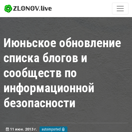
ℤ𝕃𝕆ℕ𝕆𝕍.𝕝𝕚𝕧𝕖
Июньское обновление
списка блогов и
сообществ по
информационной
безопасности
11 июн. 2013 г.
autoimported 🤖