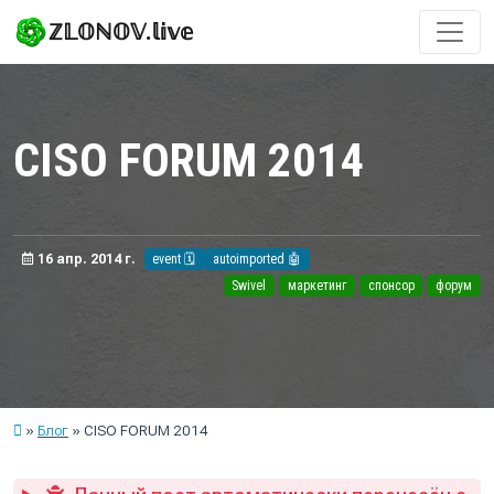
ℤ𝕃𝕆ℕ𝕆𝕍.𝕝𝕚𝕧𝕖
CISO FORUM 2014
16 апр. 2014 г.
event 🗓️
autoimported 🤖
Swivel
маркетинг
спонсор
форум
Блог
CISO FORUM 2014