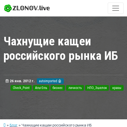
ℤ𝕃𝕆ℕ𝕆𝕍.𝕝𝕚𝕧𝕖
Чахнущие кащеи
российского рынка ИБ
26 янв. 2012 г.
autoimported 🤖
Check_Point
АльтЭль
бизнес
личность
НПО_Эшелон
нравы
Блог
Чахнущие кащеи российского рынка ИБ