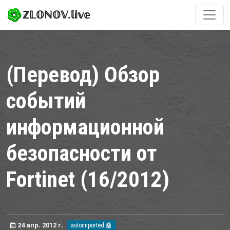
ℤ𝕃𝕆ℕ𝕆𝕍.𝕝𝕚𝕧𝕖
(Перевод) Обзор
событий
информационной
безопасности от
Fortinet (16/2012)
24 апр. 2012 г.
autoimported 🤖