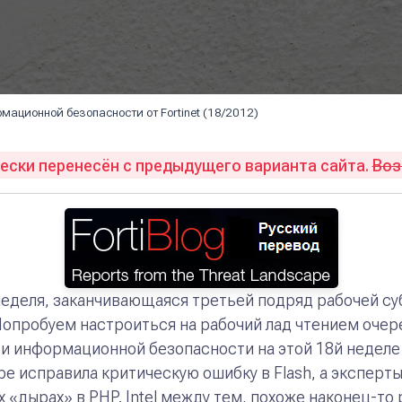
мационной безопасности от Fortinet (18/2012)
ски перенесён с предыдущего варианта сайта.
Во
еделя, заканчивающаяся третьей подряд рабочей суб
Попробуем настроиться на рабочий лад чтением очер
ти информационной безопасности на этой 18й недел
be исправила критическую ошибку в Flash, а эксперт
«дырах» в PHP. Intel между тем, похоже наконец-то 