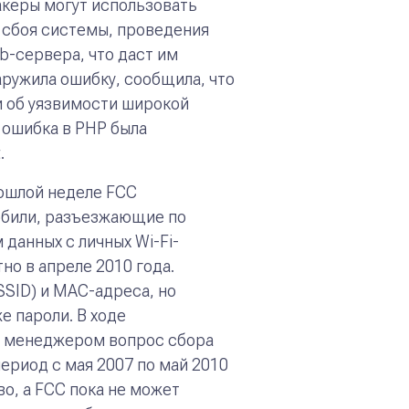
акеры могут использовать
 сбоя системы, проведения
b-сервера, что даст им
аружила ошибку, сообщила, что
и об уязвимости широкой
 ошибка в PHP была
.
рошлой неделе FCC
мобили, разъезжающие по
данных с личных Wi-Fi-
но в апреле 2010 года.
SSID) и MAC-адреса, но
е пароли. В ходе
м менеджером вопрос сбора
ериод с мая 2007 по май 2010
во, а FCC пока не может