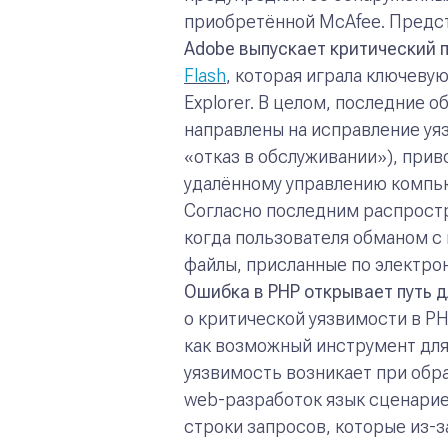
приобретённой McAfee. Предс
Adobe
выпускает критический 
Flash
, которая играла ключевую
Explorer. В целом, последние 
направлены на исправление уя
«отказ в обслуживании»), прив
удалённому управлению компь
Согласно последним распростр
когда пользователя обманом с
файлы, присланные по электрон
Ошибка в
PHP
открывает путь д
о критической уязвимости в P
как возможный инструмент для
уязвимость возникает при обр
web-разработок язык сценарие
строки запросов, которые из-