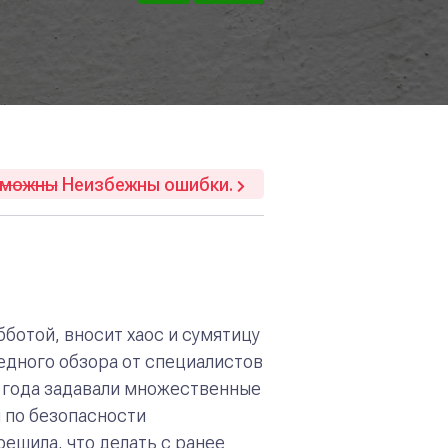
зможны
Неизбежны ошибки.
ботой, вносит хаос и сумятицу
едного обзора от специалистов
е года задавали множественные
ы по безопасности
решила, что делать с ранее