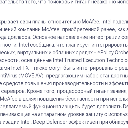
зательств того, что поисковый гигант незаконно исп
крывает свои планы относительно
McAfee
. Intel под
ешений компании McAfee, приобретённой ранее, как
рда долларов.
Основное направление интерграции со
тности, Intel сообщила, что планирует интегрироват
ческих, виртуальных и облачных средах
–
ePolicy Orch
ности, оснащённые Intel Trusted Execution Technolog
ками Intel TXT также могут быть интегрированы с ре
s AntiVirus (MOVE AV), предлагающим набор стандарт
же средств повышения производительности и эффект
 серверов. Кроме того, процессорный гигант заявил,
 от McAfee в целях повышения безопасности при испо
Предлагаемый функционал защиты будет дополнять De
беспечивающая на аппаратном уровне защиту с испол
изации Intel. Deep Defender эффективен при обнару