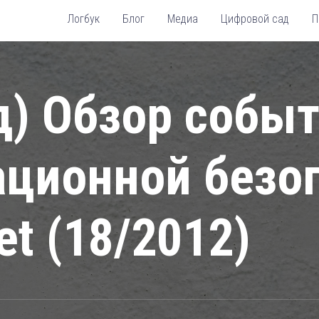
Логбук
Блог
Медиа
Цифровой сад
П
д) Обзор собы
ционной безо
et (18/2012)