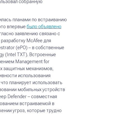
ользовал собранную
елилась планами по встраиванию
 это впервые
было объявлено
гласно заявлению связано с
ь разработку McAfee для
estrator (ePO) – в собственные
y (Intel TXT).
Встроенные
шением Management for
ных защитных механизмов,
ивности использования
 что планирует использовать
льзовании мобильных устройств
ep Defender – совместная
ьзованием встраиваемой в
жении угроз, которые трудно