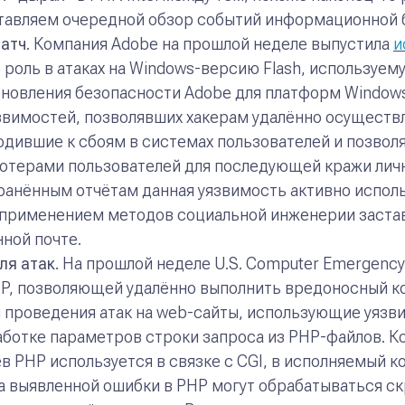
тавляем очередной обзор событий информационной 
патч
. Компания Adobe на прошлой неделе выпустила
и
 роль в атаках на Windows-версию Flash, используем
обновления безопасности Adobe для платформ Windows,
звимостей, позволявших хакерам удалённо осуществл
одившие к сбоям в системах пользователей и позвол
ютерами пользователей для последующей кражи личн
анённым отчётам данная уязвимость активно использ
 применением методов социальной инженерии заста
ной почте.
ля атак
. На прошлой неделе U.S. Computer Emergenc
HP, позволяющей удалённо выполнить вредоносный к
 проведения атак на web-сайты, использующие уязви
аботке параметров строки запроса из PHP-файлов. К
в PHP используется в связке с CGI, в исполняемый 
за выявленной ошибки в PHP могут обрабатываться ск