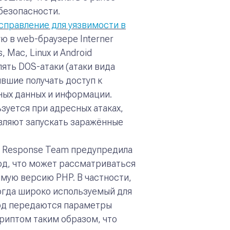
безопасности.
справление для уязвимости в
ую в web-браузере Interner
 Mac, Linux и Android
ять DOS-атаки (атаки вида
явшие получать доступ к
ых данных и информации.
уется при адресных атаках,
вляют запускать заражённые
y Response Team предупредила
од, что может рассматриваться
мую версию PHP. В частности,
огда широко используемый для
код передаются параметры
риптом таким образом, что