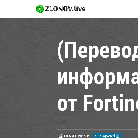
ℤ𝕃𝕆ℕ𝕆𝕍.𝕝𝕚𝕧𝕖
(Перево
информа
от Fortin
10 мая 2012 г.
autoimported 🤖