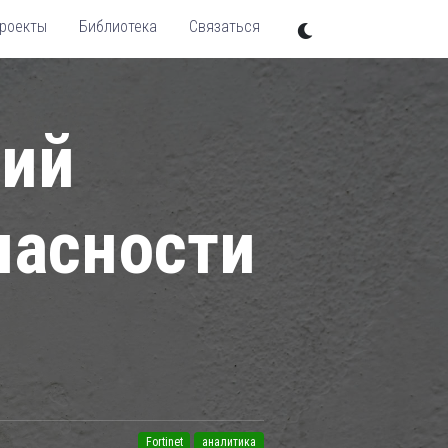
роекты
Библиотека
Связаться
тий
пасности
Fortinet
аналитика