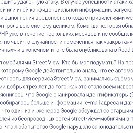
шить удалённую атаку. В случае успешности атаки х
ой или иной конфиденциальной информации, запуска
ли выполнения вредоносного кода с привилегиями we
онтроль всю систему целиком. Команда, которая обн
PHP уже в течение нескольких месяцев и не сообщал
 по чьей-то случайности помеченная как «закрытая»
чных» и в конечном итоге была опубликована в Reddit
автомобилями
Street
View
. Кто бы мог подумать? На п
о которому Google действительно знала, что её авто
ность для сервиса Street View, занимались съёмом 
 добрых трёх лет до того, как это стало всем извест
ыяснилось, что Google сканировала идентификаторы (
собиралось больше информации: e-mail адреса и даж
 что один из инженеров Google обсуждал со старши
ей из беспроводных сетей street-view-мобилями в п
но, что любопытство Google нарушало законодательст