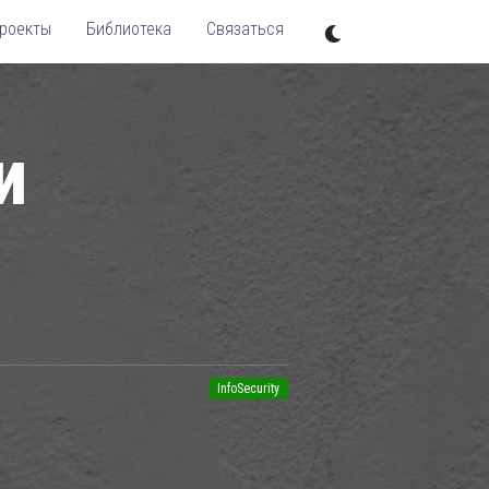
роекты
Библиотека
Связаться
и
InfoSecurity