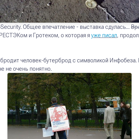
Security. Общее впечатление - выставка сдулась...
Вр
РЕСТЭКом и Гротеком, о которая я
уже писал
, продол
 бродит человек-бутерброд с символикой Инфобеза. 
е не очень понятно.