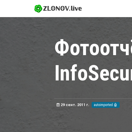
ℤ𝕃𝕆ℕ𝕆𝕍.𝕝𝕚𝕧𝕖
Фотоотч
InfoSecu
29 сент. 2011 г.
autoimported 🤖