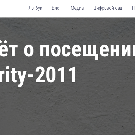
Логбук
Блог
Медиа
Цифровой сад
П
ёт о посещени
rity-2011