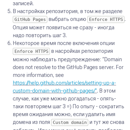
записей.
В настройках репозитория, в том же разделе
выбрать опцию
.
GitHub Pages
Enforce HTTPS
Опция может появиться не сразу - иногда
надо повторить шаг 3.
Некоторое время после включения опции
в насройках репозитория
Enforce HTTPS
можно наблюдать предупреждение:
“Domain
does not resolve to the GitHub Pages server. For
more information, see
https://help.github.com/articles/setting-up-a-
custom-domain-with-github-pages/"
. В этом
случае, как уже можно догадаться - опять-
таки повторяем шаг 3 =) По опыту - сократить
время ожидания можно, если удалить имя
домена из поля
и тут же снова
Custom domain