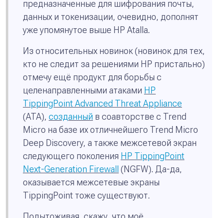
предназначенные для шифрования почты,
данных и токенизации, очевидно, дополнят
уже упомянутое выше HP Atalla.
Из относительных новинок (новинок для тех,
кто не следит за решениями HP пристально)
отмечу ещё продукт для борьбы с
целенаправленными атаками
HP
TippingPoint Advanced Threat Appliance
(ATA),
созданный
в соавторстве с Trend
Micro на базе их отличнейшего Trend Micro
Deep Discovery, а также межсетевой экран
следующего поколения
HP TippingPoint
Next-Generation Firewall
(NGFW). Да-да,
оказывается межсетевые экраны
TippingPoint тоже существуют.
Подытоживая, скажу, что моё