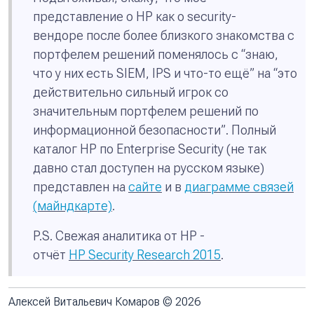
представление о HP как о security-
вендоре после более близкого знакомства с
портфелем решений поменялось с “
знаю,
что у них есть SIEM, IPS и что-то ещё
” на “
это
действительно сильный игрок со
значительным портфелем решений по
информационной безопасности
”. Полный
каталог HP по Enterprise Security (не так
давно стал доступен на русском языке)
представлен на
сайте
и в
диаграмме связей
(майндкарте)
.
P.S. Свежая аналитика от HP -
о
тчёт
HP Security Research
2015
.
Алексей Витальевич Комаров © 2026