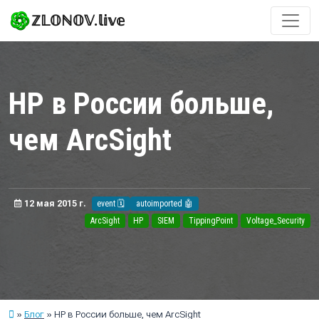
ℤ𝕃𝕆ℕ𝕆𝕍.𝕝𝕚𝕧𝕖
HP в России больше,
чем ArcSight
12 мая 2015 г.
event 🗓️
autoimported 🤖
ArcSight
HP
SIEM
TippingPoint
Voltage_Security
Блог
HP в России больше, чем ArcSight