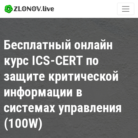
ℤ𝕃𝕆ℕ𝕆𝕍.𝕝𝕚𝕧𝕖
Бесплатный онлайн
курс ICS-CERT по
защите критической
информации в
системах управления
(100W)