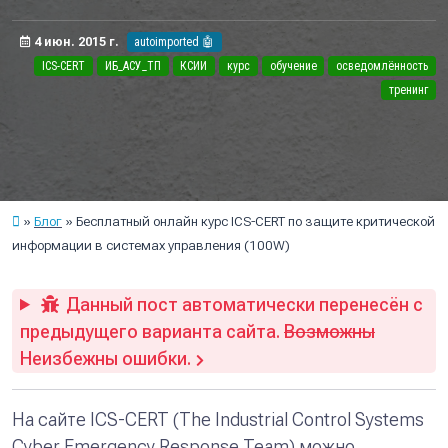
4 июн. 2015 г.
autoimported 🤖
ICS-CERT
ИБ_АСУ_ТП
КСИИ
курс
обучение
осведомлённость
тренинг
Блог
Бесплатный онлайн курс ICS-CERT по защите критической
информации в системах управления (100W)
Данный пост автоматически перенесён с
предыдущего варианта сайта.
Возможны
Неизбежны ошибки.
На сайте ICS-CERT (The Industrial Control Systems
Cyber Emergency Response Team) можно