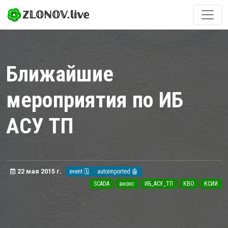
ℤ𝕃𝕆ℕ𝕆𝕍.𝕝𝕚𝕧𝕖
Ближайшие
мероприятия по ИБ
АСУ ТП
22 мая 2015 г.
event 🗓️
autoimported 🤖
SCADA
анонс
ИБ_АСУ_ТП
КВО
КСИИ