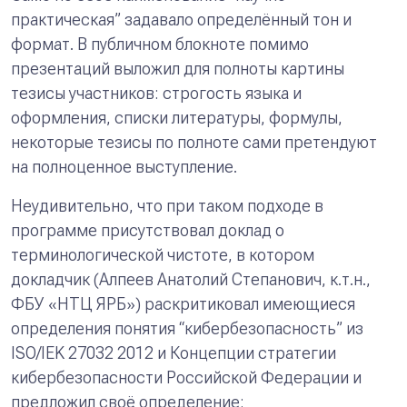
практическая” задавало определённый тон и
формат. В публичном блокноте помимо
презентаций выложил для полноты картины
тезисы участников: строгость языка и
оформления, списки литературы, формулы,
некоторые тезисы по полноте сами претендуют
на полноценное выступление.
Неудивительно, что при таком подходе в
программе присутствовал доклад о
терминологической чистоте, в котором
докладчик (Алпеев Анатолий Степанович, к.т.н.,
ФБУ «НТЦ ЯРБ») раскритиковал имеющиеся
определения понятия “кибербезопасность” из
ISO/IEK 27032 2012
и
Концепции стратегии
кибербезопасности Российской Федерации
и
предложил своё определение: