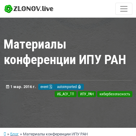
ℤ𝕃𝕆ℕ𝕆𝕍.𝕝𝕚𝕧𝕖
Материалы
конференции ИПУ РАН
1 мар. 2016 г.
event 🗓️
autoimported 🤖
ИБ_АСУ_ТП
ИПУ_РАН
кибербезопасность
Блог
Материалы конференции ИПУ РАН