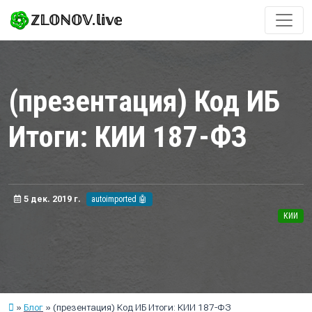
ℤ𝕃𝕆ℕ𝕆𝕍.𝕝𝕚𝕧𝕖
(презентация) Код ИБ
Итоги: КИИ 187-ФЗ
5 дек. 2019 г.
autoimported 🤖
КИИ
Блог
(презентация) Код ИБ Итоги: КИИ 187-ФЗ