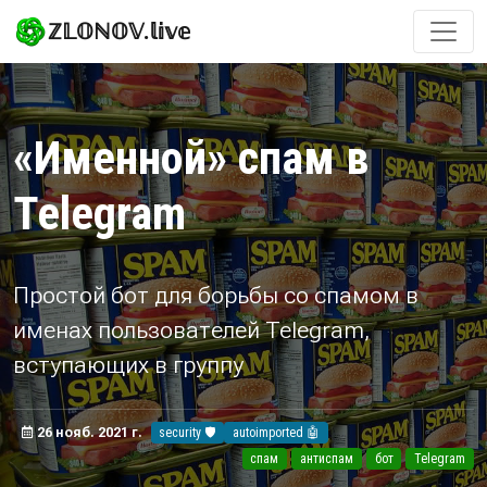
ℤ𝕃𝕆ℕ𝕆𝕍.𝕝𝕚𝕧𝕖
«Именной» спам в
Telegram
Простой бот для борьбы со спамом в
именах пользователей Telegram,
вступающих в группу
26 нояб. 2021 г.
security 🛡️
autoimported 🤖
спам
антиспам
бот
Telegram