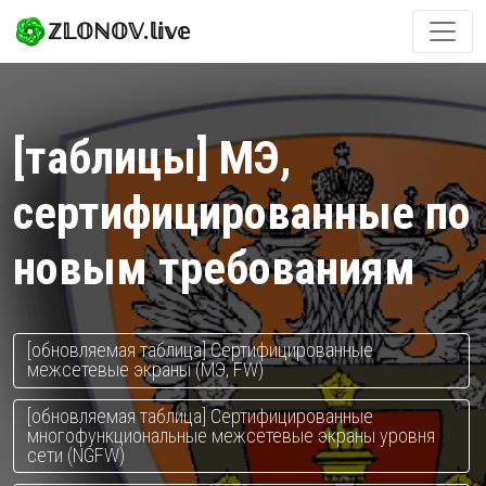
ℤ𝕃𝕆ℕ𝕆𝕍.𝕝𝕚𝕧𝕖
[таблицы] МЭ,
сертифицированные по
новым требованиям
[обновляемая таблица] Сертифицированные
межсетевые экраны (МЭ, FW)
[обновляемая таблица] Сертифицированные
многофункциональные межсетевые экраны уровня
сети (NGFW)