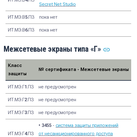
ИТ.МЭ.В
4
.ПЗ
Secret Net Studio
ИТ.МЭ.В
5
.ПЗ
пока нет
ИТ.МЭ.В
6
.ПЗ
пока нет
Межсетевые экраны типа «Г»
Класс
№ сертификата - Межсетевые экраны
защиты
ИТ.МЭ.Г
1
.ПЗ
не предусмотрен
ИТ.МЭ.Г
2
.ПЗ
не предусмотрен
ИТ.МЭ.Г
3
.ПЗ
не предусмотрен
•
3455
-
cистема защиты приложений
ИТ.МЭ.Г
4
.ПЗ
от несанкционированного доступа