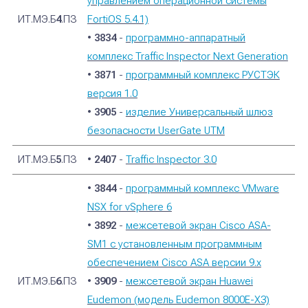
управлением операционной системы
ИТ.МЭ.Б
4
.ПЗ
FortiOS 5.4.1)
•
3834
-
программно-аппаратный
комплекс Traffic Inspector Next Generation
•
3871
-
программный комплекс РУСТЭК
версия 1.0
•
3905
-
изделие Универсальный шлюз
безопасности UserGate UTM
ИТ.МЭ.Б
5
.ПЗ
•
2407
-
Traffic Inspector 3.0
•
3844
-
программный комплекс VMware
NSX for vSphere 6
•
3892
-
межсетевой экран Cisco ASA-
SM1 с установленным программным
обеспечением Cisco ASA версии 9.x
ИТ.МЭ.Б
6
.ПЗ
•
3909
-
межсетевой экран Huawei
Eudemon (модель Eudemon 8000E-X3)