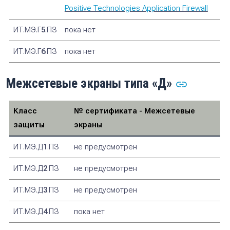
Positive Technologies Application Firewall
ИТ.МЭ.Г
5
.ПЗ
пока нет
ИТ.МЭ.Г
6
.ПЗ
пока нет
Межсетевые экраны типа «Д»
Класс
№ сертификата - Межсетевые
защиты
экраны
ИТ.МЭ.Д
1
.ПЗ
не предусмотрен
ИТ.МЭ.Д
2
.ПЗ
не предусмотрен
ИТ.МЭ.Д
3
.ПЗ
не предусмотрен
ИТ.МЭ.Д
4
.ПЗ
пока нет