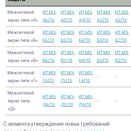
Межсетевой
ИТ.МЭ.
ИТ.МЭ.
ИТ.МЭ.
ИТ.МЭ.
ИТ.МЭ.
экран типа «А»
А6.ПЗ
А5.ПЗ
А4.ПЗ
А3.ПЗ
А2.ПЗ
Межсетевой
ИТ.МЭ.
ИТ.МЭ.
ИТ.МЭ.
ИТ.МЭ.
ИТ.МЭ.
экран типа «Б»
Б6.ПЗ
Б5.ПЗ
Б4.ПЗ
Б3.ПЗ
Б2.ПЗ
Межсетевой
ИТ.МЭ.
ИТ.МЭ.
ИТ.МЭ.
ИТ.МЭ.
ИТ.МЭ.
экран типа «В»
В6.ПЗ
В5.ПЗ
В4.ПЗ
В3.ПЗ
В2.ПЗ
Межсетевой
ИТ.МЭ.
ИТ.МЭ.
ИТ.МЭ.
-
-
экран типа «Г»
Г6.ПЗ
Г5.ПЗ
Г4.ПЗ
Межсетевой
ИТ.МЭ.
ИТ.МЭ.
ИТ.МЭ.
экран типа
-
-
Д6.ПЗ
Д5.ПЗ
Д4.ПЗ
«Д»
С момента утверждения новых требований