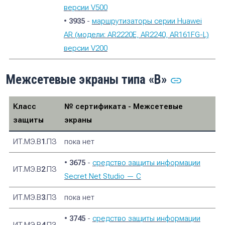
версии V500
•
3935
-
маршрутизаторы серии Huawei
AR (модели: AR2220E, AR2240, AR161FG-L)
версии V200
Межсетевые экраны типа «В»
Класс
№ сертификата - Межсетевые
защиты
экраны
ИТ.МЭ.В
1
.ПЗ
пока нет
•
3675
-
средство защиты информации
ИТ.МЭ.В
2
.ПЗ
Secret Net Studio — C
ИТ.МЭ.В
3
.ПЗ
пока нет
•
3745
-
cредство защиты информации