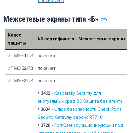
версии V200
Межсетевые экраны типа «Б»
Класс
№ сертификата - Межсетевые экраны
защиты
ИТ.МЭ.Б
1
.ПЗ
пока нет
ИТ.МЭ.Б
2
.ПЗ
пока нет
ИТ.МЭ.Б
3
.ПЗ
пока нет
•
3462
-
Kaspersky Security для
виртуальных сред 3.0 Защита без агента
•
3634
-
шлюз безопасности Check Point
Security Gateway версии R77.10
•
3720
-
FortiGate (функционирующий под