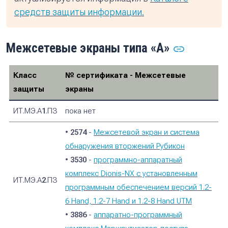
средств защиты информации.
Межсетевые экраны типа «А»
Класс
№ сертификата - Межсетевые
защиты
экраны
ИТ.МЭ.А
1
.ПЗ
пока нет
•
2574
-
Межсетевой экран и система
обнаружения вторжений Рубикон
•
3530
-
программно-аппаратный
комплекс Dionis-NX с установленным
ИТ.МЭ.А
2
.ПЗ
программным обеспечением версий 1.2-
6 Hand, 1.2-7 Hand и 1.2-8 Hand UTM
•
3886
-
аппаратно-программный