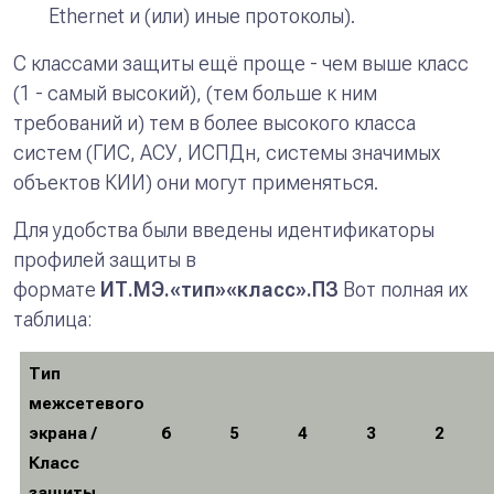
Ethernet и (или) иные протоколы).
C классами защиты ещё проще - чем выше класс
(1 - самый высокий), (тем больше к ним
требований и) тем в более высокого класса
систем (ГИС, АСУ, ИСПДн, системы значимых
объектов КИИ) они могут применяться.
Для удобства были введены идентификаторы
профилей защиты в
формате
ИТ.МЭ.«тип»«класс».ПЗ
Вот полная их
таблица:
Тип
межсетевого
экрана /
6
5
4
3
2
Класс
защиты