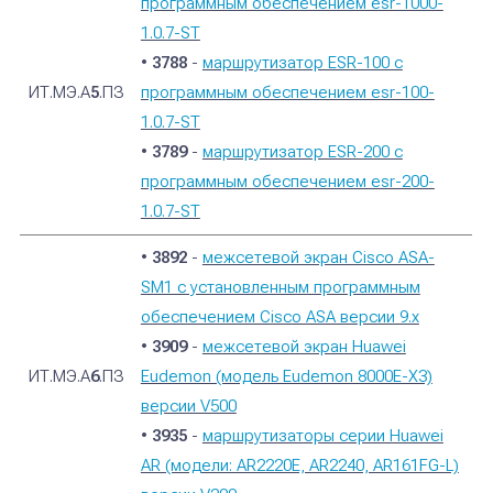
программным обеспечением esr-1000-
1.0.7-ST
•
3788
-
маршрутизатор ESR-100 с
ИТ.МЭ.А
5
.ПЗ
программным обеспечением esr-100-
1.0.7-ST
•
3789
-
маршрутизатор ESR-200 с
программным обеспечением esr-200-
1.0.7-ST
•
3892
-
межсетевой экран Cisco ASA-
SM1 с установленным программным
обеспечением Cisco ASA версии 9.x
•
3909
-
межсетевой экран Huawei
ИТ.МЭ.А
6
.ПЗ
Eudemon (модель Eudemon 8000E-X3)
версии V500
•
3935
-
маршрутизаторы серии Huawei
AR (модели: AR2220E, AR2240, AR161FG-L)