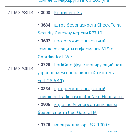
комплекс Маршрутизатор доступа
ИТ.МЭ.А
3
.ПЗ
•
3008
-
Континент 3.7
•
3634
-
шлюз безопасности Check Point
Security Gateway версии R77.10
•
3692
-
программно-аппаратный
комплекс защиты информации ViPNet
Coordinator HW 4
•
3720
-
FortiGate (функционирующий под
ИТ.МЭ.А
4
.ПЗ
управлением операционной системы
FortiOS 5.4.1)
•
3834
-
программно-аппаратный
комплекс Traffic Inspector Next Generation
•
3905
-
изделие Универсальный шлюз
безопасности UserGate UTM
•
3778
-
маршрутизатор ESR-1000 с