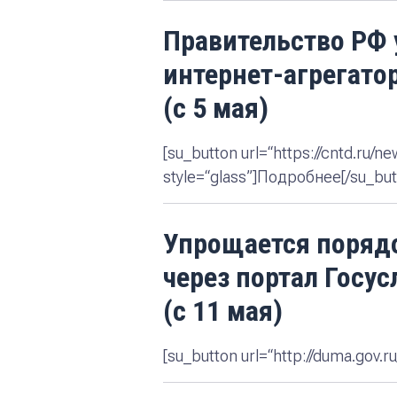
Правительство РФ 
интернет-агрегато
(с 5 мая)
[su_button url=“https://cntd.ru/n
style=“glass”]Подробнее[/su_but
Упрощается порядо
через портал Госус
(с 11 мая)
[su_button url=“http://duma.gov.