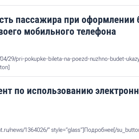
сть пассажира при оформлении б
воего мобильного телефона
020/04/29/pri-pokupke-bileta-na-poezd-nuzhno-budet-ukaz
ton]
ент по использованию электрон
nt.ru/news/1364026/” style=“glass”]Подробнее[/su_butto