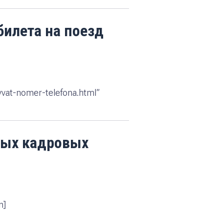
илета на поезд
yvat-nomer-telefona.html”
ных кадровых
n]