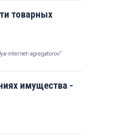
сти товарных
dlya-internet-agregatorov”
ниях имущества -