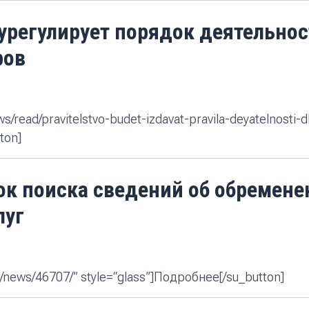
урегулирует порядок деятельно
ров
ews/read/pravitelstvo-budet-izdavat-pravila-deyatelnosti-
ton]
к поиска сведений об обремене
луг
ru/news/46707/” style=“glass”]Подробнее[/su_button]