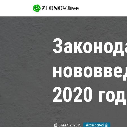
ℤ𝕃𝕆ℕ𝕆𝕍.𝕝𝕚𝕧𝕖
Законод
нововвед
2020 год
5 мая 2020 г.
autoimported 🤖