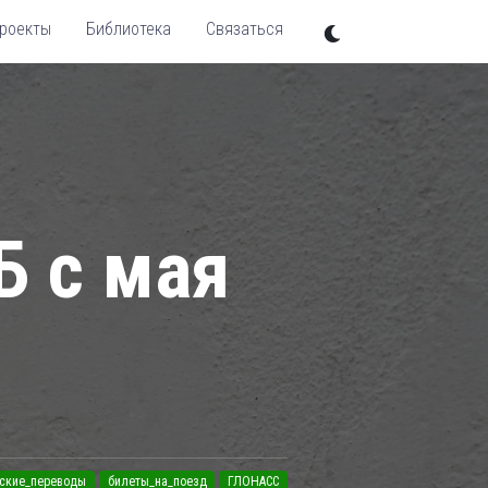
роекты
Библиотека
Связаться
Б с мая
ские_переводы
билеты_на_поезд
ГЛОНАСС