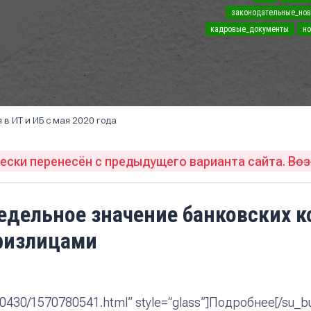
законодательные_но
кадровые_документы
н
в ИТ и ИБ с мая 2020 года
ски перенесён с предыдущего варианта сайта.
Во
едельное значение банковских 
физлицами
0200430/1570780541.html” style=“glass”]Подробнее[/su_b