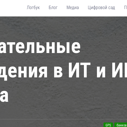
Логбук
Блог
Медиа
Цифровой сад
П
ательные
ения в ИТ и И
а
GPS
банков