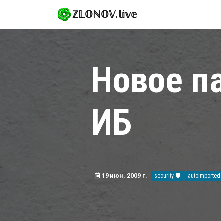
ℤ𝕃𝕆ℕ𝕆𝕍.𝕝𝕚𝕧𝕖
Новое п
ИБ
19 июн. 2009 г.
security 🛡️
autoimported