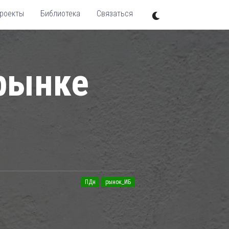
роекты
Библиотека
Связаться
 рынке
ПДн
рынок_ИБ