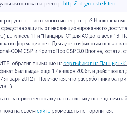
уальная ссылка на реестр:
http://bit.ly/reestr-fstec
нёр крупного системного интегратора? Насколько м
то средства защиты от несанкционированного доступа
) до класса 1Г и “Панцирь-С” для АС до класса 1В.
8 пока информации нет. Для аутентификации пользова
ignal-COM CSP и КриптоПро CSP 3.0 Вполне, кстати, 
ИТБ, обратил внимание на
сертификат на Панцирь-
икат был выдан ещё 17 января 2006г. и действовал до
 января 2012 г. Получается, что разработчики за три
та =)
пытства привожу ссылку на статистику посещения са
а пока на своём
сайте
размещать не торопится.