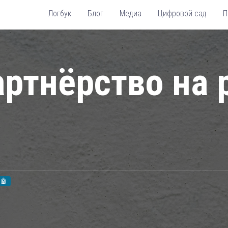
Логбук
Блог
Медиа
Цифровой сад
П
артнёрство на
 🤖