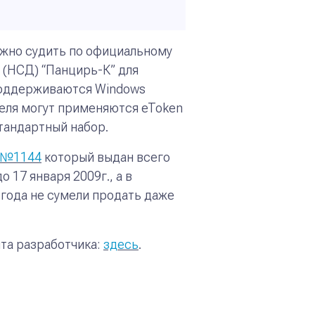
ожно судить по официальному
 (НСД) “Панцирь-К” для
 Поддерживаются Windows
теля могут применяются eToken
стандартный набор.
К №1144
который выдан всего
 17 января 2009г., а в
 года не сумели продать даже
йта разработчика:
здесь
.