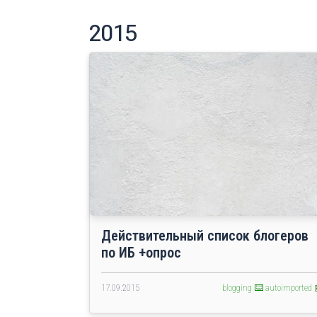
2015
Действительный список блогеров
по ИБ +опрос
17.09.2015
blogging ⌨️
autoimported 