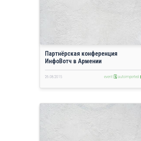
Партнёрская конференция
ИнфоВотч в Армении
26.08.2015
event 🗓️
autoimported 