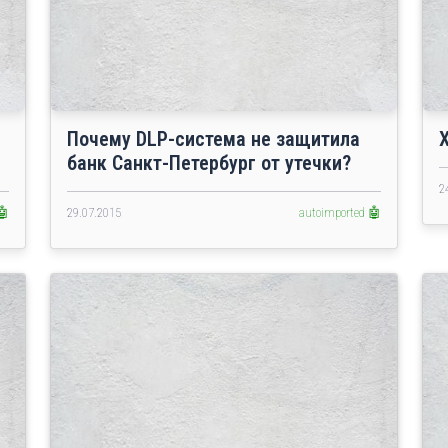
Почему DLP-система не защитила
банк Санкт-Петербург от утечки?
2
🤖
29.07.2015
autoimported 🤖