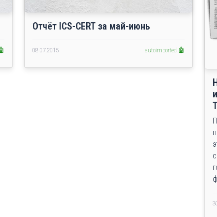
Отчёт ICS-CERT за май-июнь
🤖
08.07.2015
autoimported 🤖
П
п
э
с
г
ф
3