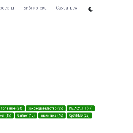
роекты
Библиотека
Связаться
полезное (24)
законодательство (35)
ИБ_АСУ_ТП (47)
нет (15)
Gartner (15)
аналитика (46)
СрЗИ/МЭ (23)