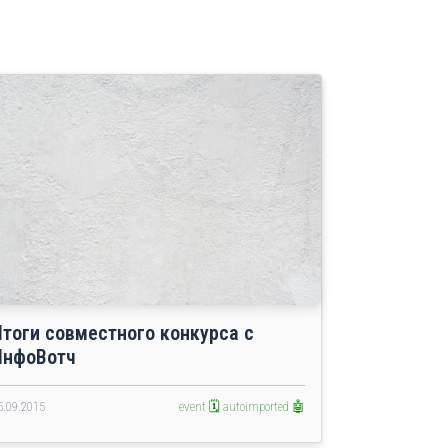
Итоги совместного конкурса с
ИнфоВотч
5.09.2015
event 🗓️
autoimported 🤖