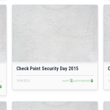
Check Point Security Day 2015
14.09.2015
event 🗓️
autoimported 🤖
1
🤖