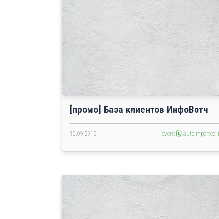
[промо] База клиентов ИнфоВотч
10.09.2015
event 🗓️
autoimported 