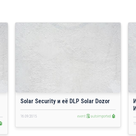
Solar Security и её DLP Solar Dozor
16.09.2015
event 🗓️
autoimported 🤖
🤖
1