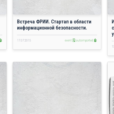
Встреча ФРИИ. Стартап в области
информационной безопасности.
🤖
17.07.2015
event 🗓️
autoimported 🤖
1