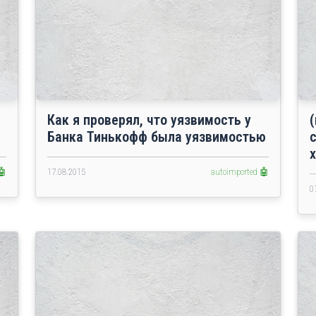
Как я проверял, что уязвимость у
Банка Тинькофф была уязвимостью
🤖
17.08.2015
autoimported 🤖
0