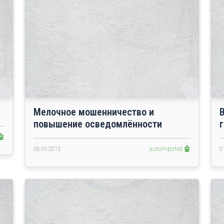
Мелочное мошенничество и
повышение осведомлённости
🤖
08.09.2015
autoimported 🤖
0