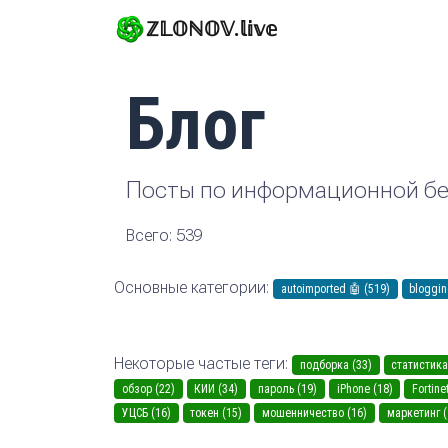
ℤ𝕃𝕆ℕ𝕆𝕍.𝕝𝕚𝕧𝕖
Блог
Посты по информационной бе
Всего: 539
Основные категории:
autoimported 🤖 (519)
bloggin
Некоторые частые теги:
подборка (33)
статистика
обзор (22)
КИИ (34)
пароль (19)
iPhone (18)
Fortine
УЦСБ (16)
токен (15)
мошенничество (16)
маркетинг (