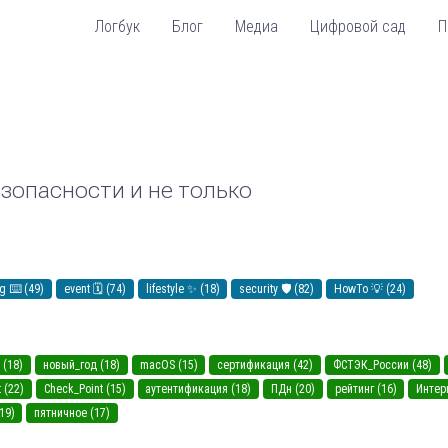
Логбук
Блог
Медиа
Цифровой сад
П
зопасности и не только
g ⌨️ (49)
event 🗓️ (74)
lifestyle ✨ (18)
security 🛡️ (82)
HowTo 💡 (24)
 (18)
новый_год (18)
macOS (15)
сертификация (42)
ФСТЭК_России (48)
t (22)
Check_Point (15)
аутентификация (18)
ПДн (20)
рейтинг (16)
Интер
19)
пятничное (17)