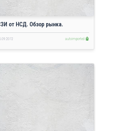
СЗИ от НСД. Обзор рынка.
5.09.2012
autoimported 🤖