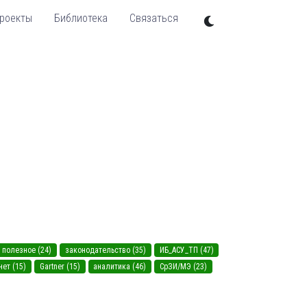
роекты
Библиотека
Связаться
полезное (24)
законодательство (35)
ИБ_АСУ_ТП (47)
нет (15)
Gartner (15)
аналитика (46)
СрЗИ/МЭ (23)