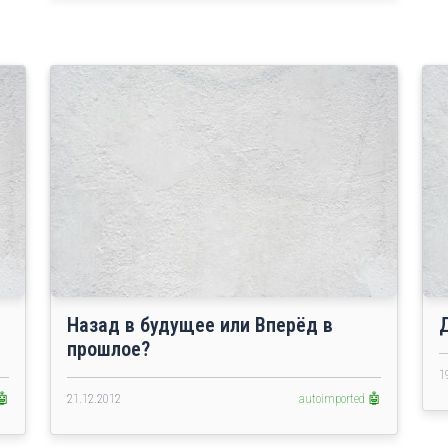
Назад в будущее или Вперёд в
прошлое?
1
🤖
21.12.2012
autoimported 🤖