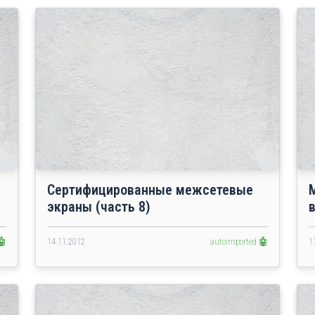
Сертифицированные межсетевые
экраны (часть 8)
в
🤖
14.11.2012
autoimported 🤖
1