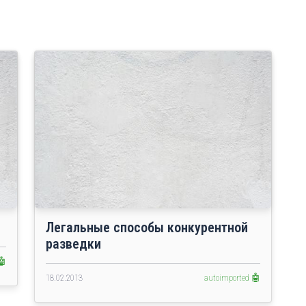
Легальные способы конкурентной
разведки
🤖
18.02.2013
autoimported 🤖