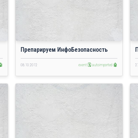
Препарируем ИнфоБезопасность
🤖
08.10.2012
event 🗓️
autoimported 🤖
2