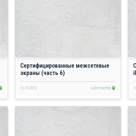
Сертифицированные межсетевые
экраны (часть 6)
i
🤖
16.10.2012
autoimported 🤖
1