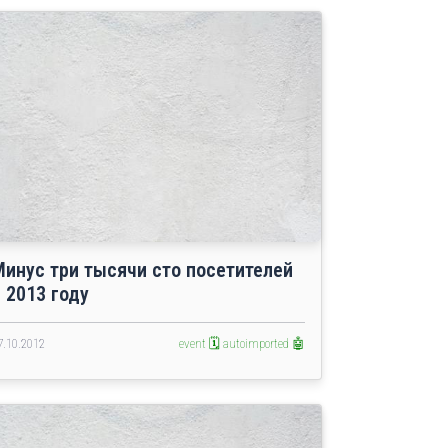
Минус три тысячи сто посетителей
 2013 году
7.10.2012
event 🗓️
autoimported 🤖