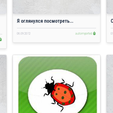
Я оглянулся посмотреть...
06.09.2012
autoimported 🤖
0
🤖