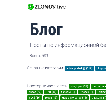
ℤ𝕃𝕆ℕ𝕆𝕍.𝕝𝕚𝕧𝕖
Блог
Посты по информационной бе
Всего: 539
Основные категории:
autoimported 🤖 (519)
bloggin
Некоторые частые теги:
подборка (33)
статистика
обзор (22)
КИИ (34)
пароль (19)
iPhone (18)
Fortine
УЦСБ (16)
токен (15)
мошенничество (16)
маркетинг (