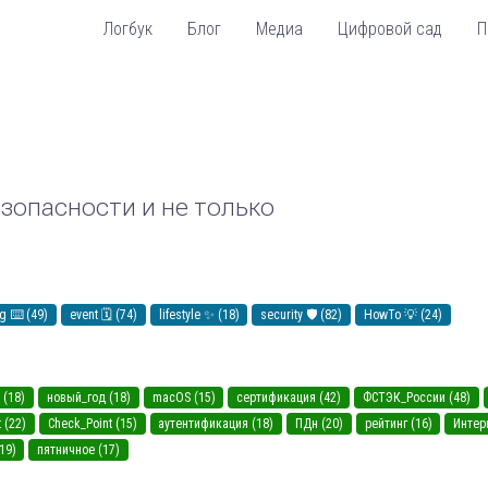
Логбук
Блог
Медиа
Цифровой сад
П
зопасности и не только
g ⌨️ (49)
event 🗓️ (74)
lifestyle ✨ (18)
security 🛡️ (82)
HowTo 💡 (24)
 (18)
новый_год (18)
macOS (15)
сертификация (42)
ФСТЭК_России (48)
t (22)
Check_Point (15)
аутентификация (18)
ПДн (20)
рейтинг (16)
Интер
19)
пятничное (17)