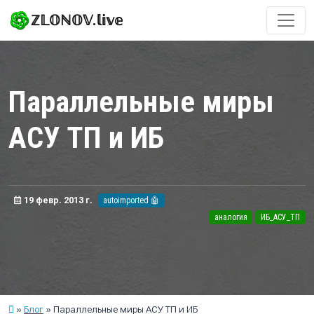
ℤ𝕃𝕆ℕ𝕆𝕍.𝕝𝕚𝕧𝕖
Параллельные миры
АСУ ТП и ИБ
19 февр. 2013 г.
autoimported 🤖
аналогия
ИБ_АСУ_ТП
Блог
Параллельные миры АСУ ТП и ИБ