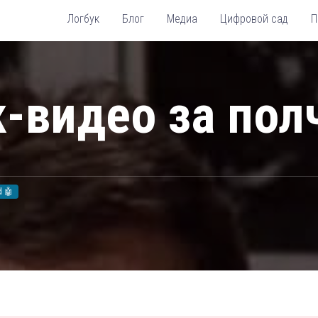
Логбук
Блог
Медиа
Цифровой сад
П
-видео за пол
d 🤖