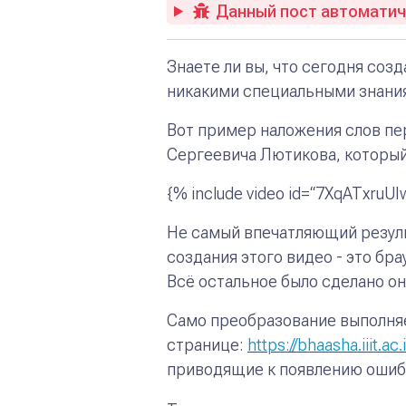
Данный пост автоматиче
Знаете ли вы, что сегодня соз
никакими специальными знания
Вот пример наложения слов пе
Сергеевича Лютикова, который,
{% include video id=“7XqATxruUI
Не самый впечатляющий резуль
создания этого видео - это бр
Всё остальное было сделано он
Само преобразование выполн
странице:
https://bhaasha.iiit.ac.
приводящие к появлению ошиб