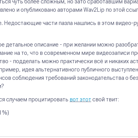
ься чуть более сложным, но зато сработавшим вариан
влено и опубликовано авторами Wav2Lip по этой ссы
е. Недостающие части пазла нашлись в этом видео-
ое детальное описание - при желании можно разобра
ание на то, что в современном мире видеозаписи про
тво - подделать можно практически всё и никаких а
например, идея
альтернативного
публичного выступлен
ансов соблюдения требований законодательства о бе
и?
ься случаем процитировать
вот этот
свой твит:
l %}