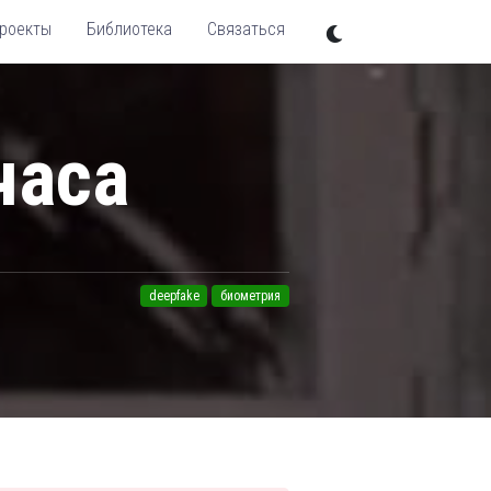
роекты
Библиотека
Связаться
часа
deepfake
биометрия