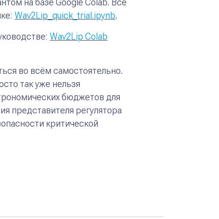
том на базе Google Colab. Всё
лке:
Wav2Lip_quick_trial.ipynb
.
руководстве:
Wav2Lip Colab
ться во всём самостоятельно.
сто так уже нельзя
строномических бюджетов для
ия представителя регулятора
зопасности критической