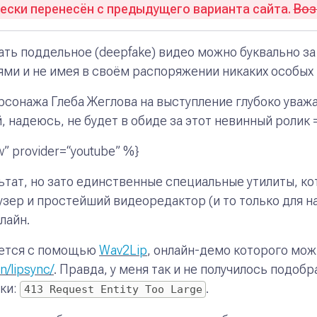
ски перенесён с предыдущего варианта сайта.
Во
дать поддельное (deepfake) видео можно буквально за
ми и не имея в своём распоряжении никаких особы
рсонажа Глеба Жеглова на выступление глубоко уваж
 надеюсь, не будет в обиде за этот невинный ролик 
w” provider=“youtube” %}
тат, но зато единственные
специальные
утилиты, ко
аузер и простейший видеоредактор (и то только для н
лайн.
яется с помощью
Wav2Lip
, онлайн-демо которого мож
in/lipsync/
. Правда, у меня так и не получилось подоб
ки:
.
413 Request Entity Too Large