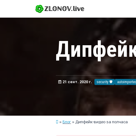
ℤ𝕃𝕆ℕ𝕆𝕍.𝕝𝕚𝕧𝕖
Дипфейк
21 сент. 2020 г.
security 🛡️
autoimporte
Блог
Дипфейк-видео за полчаса