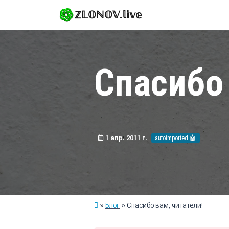
ℤ𝕃𝕆ℕ𝕆𝕍.𝕝𝕚𝕧𝕖
Спасибо 
1 апр. 2011 г.
autoimported 🤖
Блог
Спасибо вам, читатели!