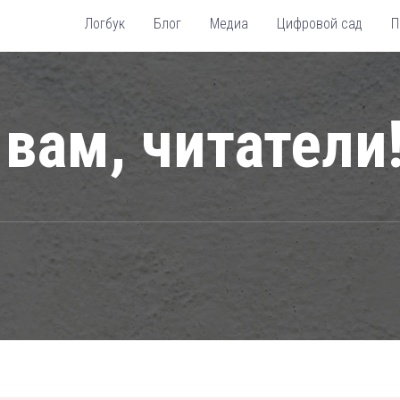
Логбук
Блог
Медиа
Цифровой сад
П
вам, читатели