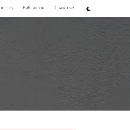
роекты
Библиотека
Связаться
!