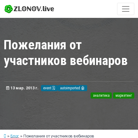
ℤ𝕃𝕆ℕ𝕆𝕍.𝕝𝕚𝕧𝕖
Пожелания от
участников вебинаров
13 мар. 2013 г.
event 🗓️
autoimported 🤖
аналитика
маркетинг
Блог
Пожелания от участников вебинаров