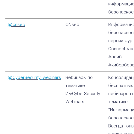
информаци
безопаснос
@cnsec
CNsec
Информаци
безопаснос
версии жур
Connect #н
#поиб
#кибербезо
@CyberSecurity_webinars
Вебинары по
Консолидац
тематике
бесплатных
ИБ/CyberSecurity
вебинаров 
Webinars
тематике
"Информаци
безопасност
Всегда толь