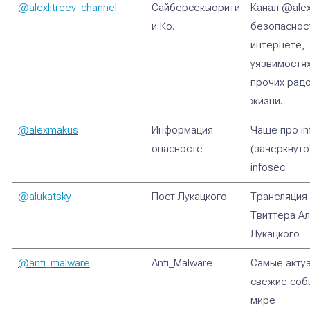
@alexlitreev_channel
Сайберсекьюрити
Канал @alexl
и Ко.
безопаснос
интернете,
уязвимостях
прочих рад
жизни.
@alexmakus
Информация
Чаще про in
опасносте
(зачеркнуто
infosec
@alukatsky
Пост Лукацкого
Трансляция 
Твиттера А
Лукацкого
@anti_malware
Anti_Malware
Самые акту
свежие соб
мире