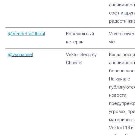
анонимность
софт и друг
радости жиз
@VendettaOfficial
Водевильный
Vi veri unive
ветеран
vici
@vschannel
Vektor Security
Канал посв
Channel
анонимност
безопасност
На канале
публикуютс
новости,
предупрежд
угрозах, пр
материалы 
VektorT13 и