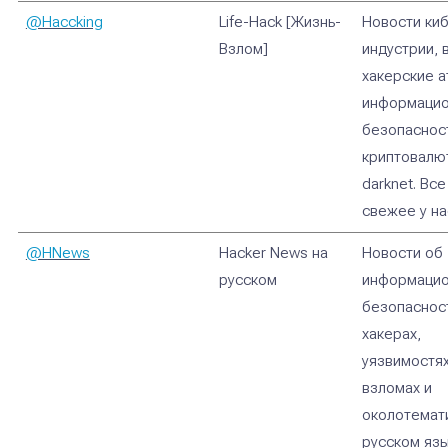
@Haccking
Life-Hack [Жизнь-
Новости ки
Взлом]
индустрии, 
хакерские а
информацио
безопаснос
криптовалю
darknet. Вс
свежее у на
@HNews
Hacker News на
Новости об
русском
информаци
безопаснос
хакерах,
уязвимостях
взломах и
околотемат
русском язы