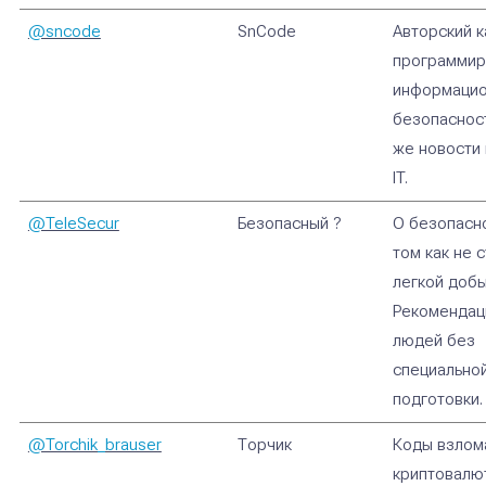
@sncode
SnCode
Авторский к
программир
информаци
безопасност
же новости 
IT.
@TeleSecur
Безопасный ?
О безопасно
том как не с
легкой добы
Рекомендац
людей без
специальной
подготовки.
@Torchik_brauser
Торчик
Коды взлом
криптовалю