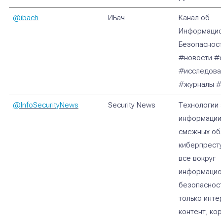
@ibach
ИБач
Канал об
Информаци
Безопаснос
#новости #
#исследова
#журналы #
@InfoSecurityNews
Security News
Технологии
информации
смежных об
киберпрест
все вокруг
информаци
безопаснос
только инт
контент, ко