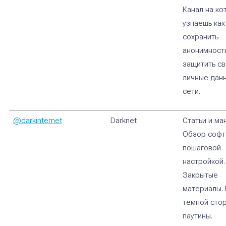
Канал на ко
узнаешь как
сохранить
анонимност
защитить с
личные дан
сети.
@darkinternet
Darknet
Статьи и ма
Обзор софт
пошаговой
настройкой.
Закрытые
материалы. 
темной сто
паутины.