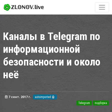
ℤ𝕃𝕆ℕ𝕆𝕍.𝕝𝕚𝕧𝕖
Каналы в Telegram по
информационной
безопасности и около
неё
7 сент. 2017 г.
autoimported 🤖
Telegram
подборка