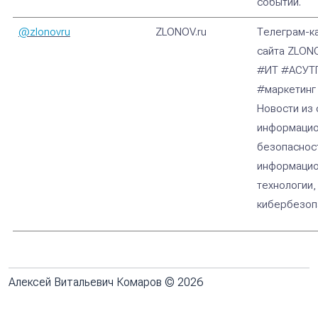
событий.
@zlonovru
ZLONOV.ru
Телеграм-к
сайта ZLONO
#ИТ #АСУТ
#маркетинг
Новости из 
информацио
безопаснос
информаци
технологии,
кибербезоп
Алексей Витальевич Комаров © 2026