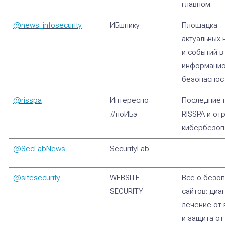
главном.
@news_infosecurity
ИБшнику
Площадка
актуальных 
и событий в
информаци
безопаснос
@risspa
Интересно
Последние 
#поИБэ
RISSPA и от
кибербезоп
@SecLabNews
SecurityLab
@sitesecurity
WEBSITE
Все о безо
SECURITY
сайтов: диа
лечение от 
и защита от