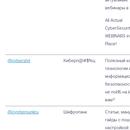
актуальные
вебинары в 
All Actual
CyberSecuri
WEBINARS in
Place!
@cybershit
Киберп@#$%ц
Полезный к
технологии 
информаци
безопасност
не поИБ на И
вам?
@cypherpunkru
Шифропанк
Статьи, ман
гайды с пош
настройкой 