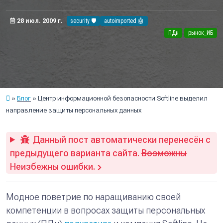
28 июл. 2009 г.
security 🛡️
autoimported 🤖
ПДн
рынок_ИБ
Блог
Центр информационной безопасности Softline выделил
направление защиты персональных данных
Данный пост автоматически перенесён с
предыдущего варианта сайта.
Возможны
Неизбежны ошибки.
Модное поветрие по наращиванию своей
компетенции в вопросах защиты персональных