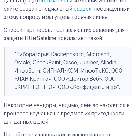
данных (ПДн)
подхватила
и компания Softline. На
сайте создан специальный
раздел
, посвящённый
этому вопросу и запущена горячая линия.
Список партнёров, поставляющих решения для
защиты ПДн Safeline предлагает такой:
“Лаборатория Касперского, Microsoft,
Oracle, CheckPoint, Cisco, Juniper, Alladin,
ИнфоВотч, СИГНАЛ-КОМ, ИнфоТеКС, ООО
«ЛАН Крипто», ООО «Доктор Веб», ООО
«КРИПТО-ПРО», ООО «Конфидент» и др”.
Некоторые вендоры, видимо, сейчас находятся в
процессе изучения на предмет их пригодности
для данных целей.
На сайте не удалось найти информацию о