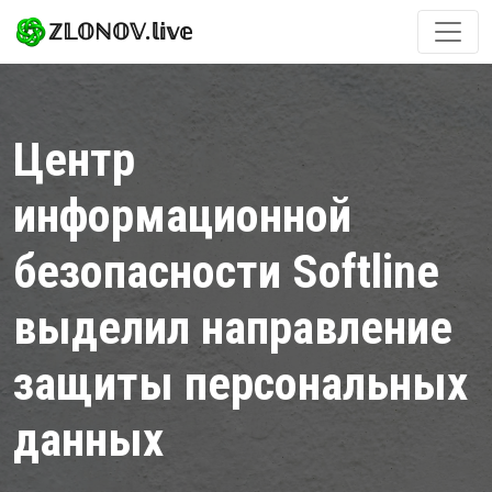
ℤ𝕃𝕆ℕ𝕆𝕍.𝕝𝕚𝕧𝕖
Центр
информационной
безопасности Softline
выделил направление
защиты персональных
данных