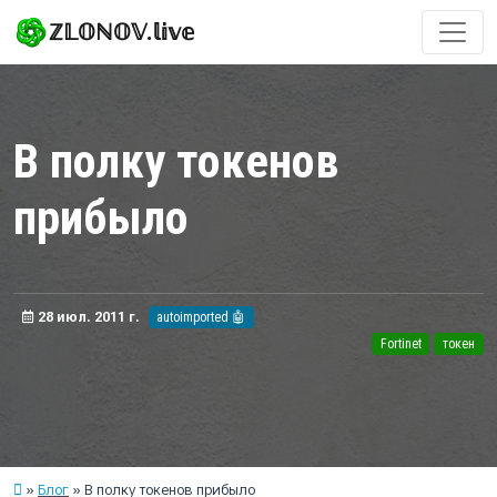
ℤ𝕃𝕆ℕ𝕆𝕍.𝕝𝕚𝕧𝕖
В полку токенов
прибыло
28 июл. 2011 г.
autoimported 🤖
Fortinet
токен
Блог
В полку токенов прибыло