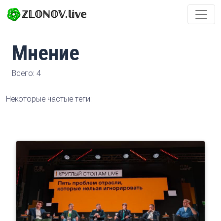
ℤ𝕃𝕆ℕ𝕆𝕍.𝕝𝕚𝕧𝕖
Мнение
Всего: 4
Некоторые частые теги: