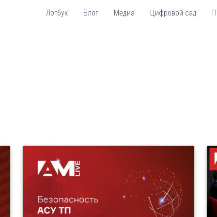
Логбук
Блог
Медиа
Цифровой сад
П