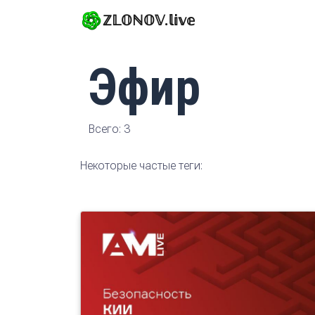
ℤ𝕃𝕆ℕ𝕆𝕍.𝕝𝕚𝕧𝕖
Эфир
Всего: 3
Некоторые частые теги: