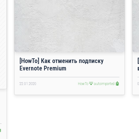
[HowTo] Как отменить подписку
Evernote Premium
22.01.2020
HowTo 💡
autoimported 🤖
