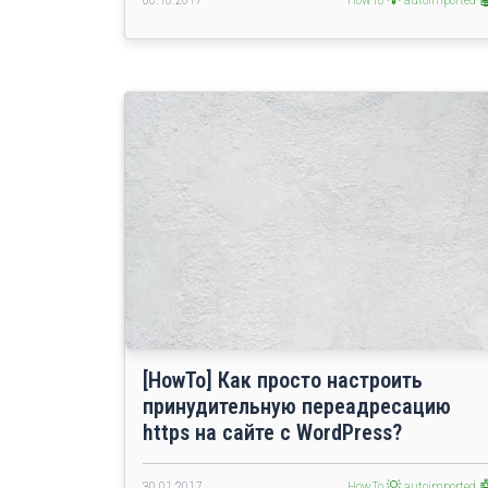
[HowTo] Как просто настроить
принудительную переадресацию
https на сайте с WordPress?
30.01.2017
HowTo 💡
autoimported 