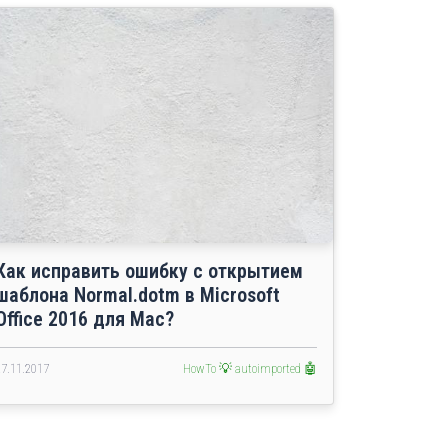
Как исправить ошибку с открытием
шаблона Normal.dotm в Microsoft
Office 2016 для Mac?
27.11.2017
HowTo 💡
autoimported 🤖