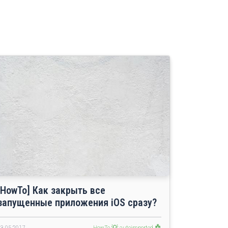
[HowTo] Как закрыть все
запущенные приложения iOS cразу?
23.05.2017
HowTo 💡
autoimported 🤖