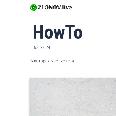
ℤ𝕃𝕆ℕ𝕆𝕍.𝕝𝕚𝕧𝕖
HowTo
Всего: 24
Некоторые частые теги: