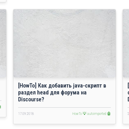
[HowTo] Как добавить java-скрипт в
раздел head для форума на
Discourse?

17.09.2018
HowTo 💡
autoimported 🤖