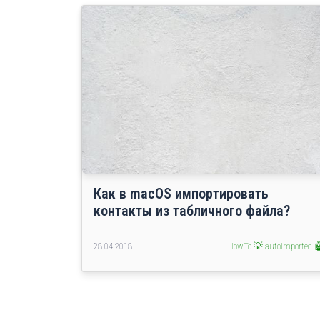
Как в macOS импортировать
контакты из табличного файла?
28.04.2018
HowTo 💡
autoimported 