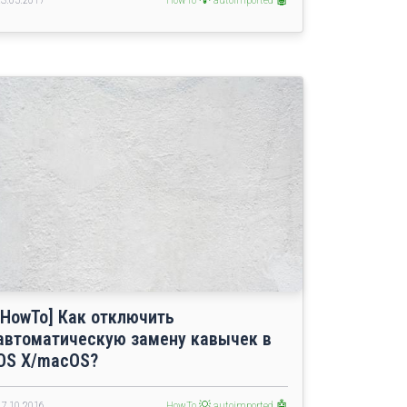
[HowTo] Как отключить
автоматическую замену кавычек в
OS X/macOS?
17.10.2016
HowTo 💡
autoimported 🤖