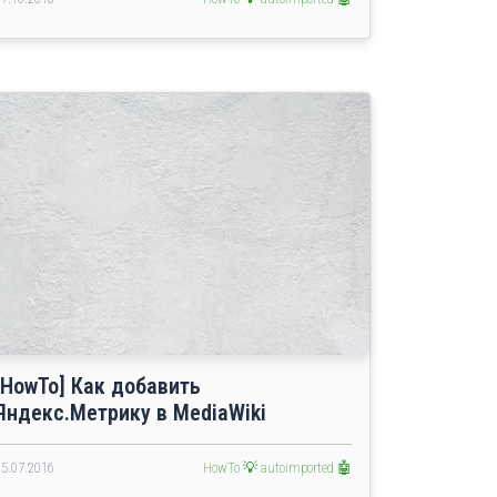
[HowTo] Как добавить
Яндекс.Метрику в MediaWiki
05.07.2016
HowTo 💡
autoimported 🤖