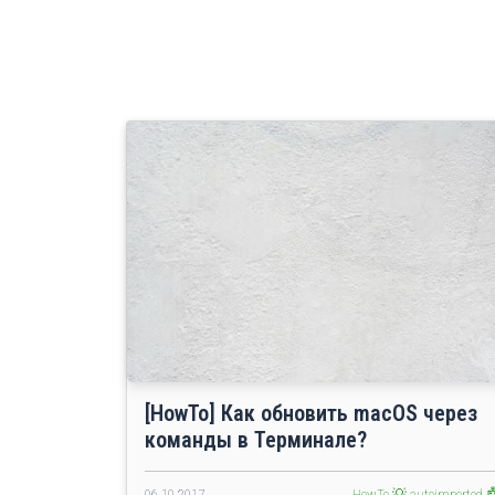
[HowTo] Как обновить macOS через
команды в Терминале?
06.10.2017
HowTo 💡
autoimported 