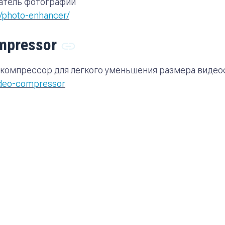
атель фотографий
i/photo-enhancer/
ompressor
компрессор для легкого уменьшения размера видео
video-compressor