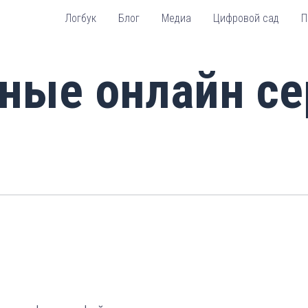
Логбук
Блог
Медиа
Цифровой сад
П
ные онлайн с