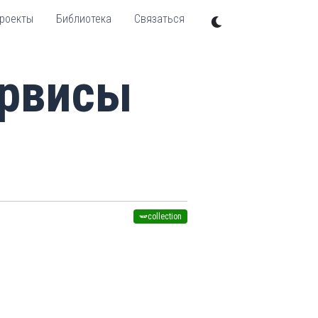
роекты
Библиотека
Связаться
ервисы
🫛collection