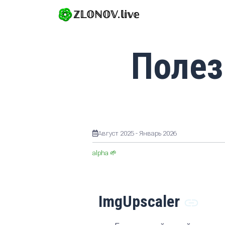
ℤ𝕃𝕆ℕ𝕆𝕍.𝕝𝕚𝕧𝕖
Полез
Август 2025 - Январь 2026
alpha 🌱
ImgUpscaler