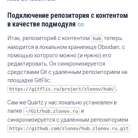
Подключение репозитория с контентом
в качестве подмодуля
Итак, репозиторий с контентом
теперь
hub
находится в локальном хранилище Obsidian, с
помощью которого можно (и нужно) его
редактировать. Он синхронизируется
средствами Git с удалённым репозиторием на
площадке GitFlic:
.
https://gitflic.ru/project/zlonov/hub/
Сам же Quartz у нас локально установлен в
папке
и
~/Git/hub.zlonov.ru
синхронизируется с удалённым репозиторием
https://github.com/zlonov/hub.zlonov.ru.git
.