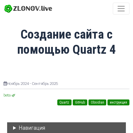
ℤ𝕃𝕆ℕ𝕆𝕍.𝕝𝕚𝕧𝕖
Создание сайта с
помощью Quartz 4
Ноябрь 2024 - Сентябрь 2025
beta 🌿
Quartz
GitHub
Obsidian
инструкция
Навигация