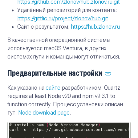
https://github.com/zlonov/hub.zlonov.ru.git
Удалённый репозиторий для контента:
https://gitflic.ru/project/zlonov/hub.git
Сайт с результатом:
https://hub.zlonov.ru
В качественной операционной системы
используется macOS Ventura, в других
системах пути и команды могут отличаться.
Предварительные настройки
Как указано на
сайте
разработчиком:
Quartz
requires at least Node v20 and npm v9.3.1 to
function correctly
. Процесс установки описан
тут:
Node download page
.
# installs nvm 
(
Node Version Manager
)