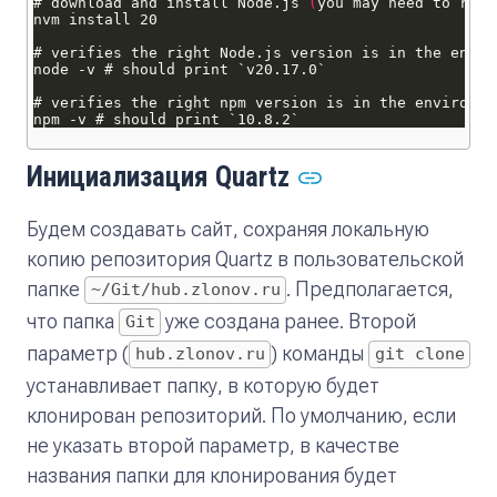
# download and install Node.js 
(
you may need to rest
Инициализация Quartz
Будем создавать сайт, сохраняя локальную
копию репозитория Quartz в пользовательской
папке
. Предполагается,
~/Git/hub.zlonov.ru
что папка
уже создана ранее. Второй
Git
параметр (
) команды
hub.zlonov.ru
git clone
устанавливает папку, в которую будет
клонирован репозиторий. По умолчанию, если
не указать второй параметр, в качестве
названия папки для клонирования будет