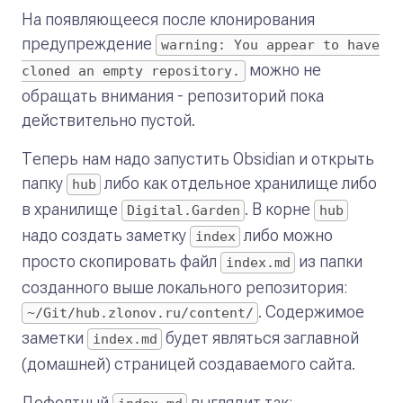
На появляющееся после клонирования
предупреждение
warning: You appear to have
можно не
cloned an empty repository.
обращать внимания - репозиторий пока
действительно пустой.
Теперь нам надо запустить Obsidian и открыть
папку
либо как отдельное хранилище либо
hub
в хранилище
. В корне
Digital.Garden
hub
надо создать заметку
либо можно
index
просто скопировать файл
из папки
index.md
созданного выше локального репозитория:
. Содержимое
~/Git/hub.zlonov.ru/content/
заметки
будет являться заглавной
index.md
(домашней) страницей создаваемого сайта.
Дефолтный
выглядит так: