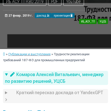
ИБ АСУ ТП КВО 2019
PDF
YouTube
27 февр. 2019 г.
доклад 🎤
презентация 🖥️
ИБ_АСУ_ТП
УЦСБ
Публикации и выступления
Трудности реализации
требований 187-ФЗ для промышленных предприятий
Комаров Алексей Витальевич, менеджер
по развитию решений, УЦСБ
Краткий пересказ доклада от YandexGPT