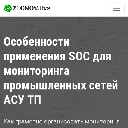
ℤ𝕃𝕆ℕ𝕆𝕍.𝕝𝕚𝕧𝕖
Особенности
применения SOC для
мониторинга
промышленных сетей
АСУ ТП
Как грамотно организовать мониторинг