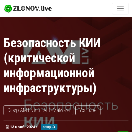
ℤ𝕃𝕆ℕ𝕆𝕍.𝕝𝕚𝕧𝕖
Безопасность КИИ
(критической
информационной
инфраструктуры)
Эфир AM Live от Anti-Malware
YouTube
13 нояб. 2024 г.
эфир 📺