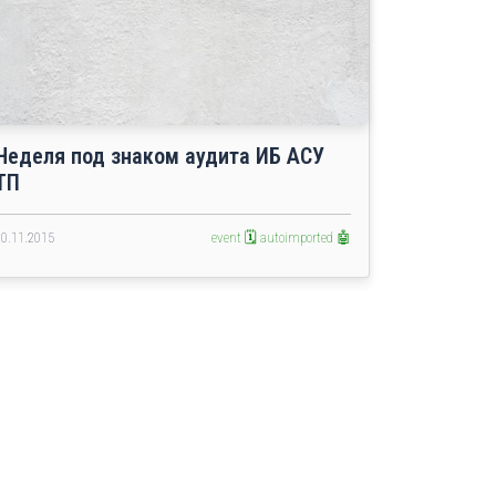
Неделя под знаком аудита ИБ АСУ
ТП
20.11.2015
event 🗓️
autoimported 🤖