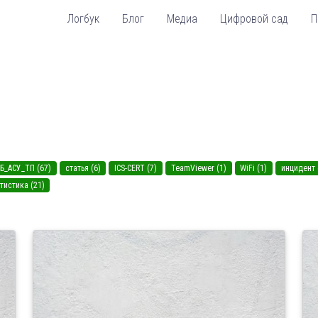
Логбук
Блог
Медиа
Цифровой сад
П
Б_АСУ_ТП (67)
статья (6)
ICS-CERT (7)
TeamViewer (1)
WiFi (1)
инцидент 
тистика (21)