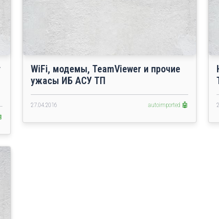
т
WiFi, модемы, TeamViewer и прочие
ужасы ИБ АСУ ТП
27.04.2016
autoimported 🤖
