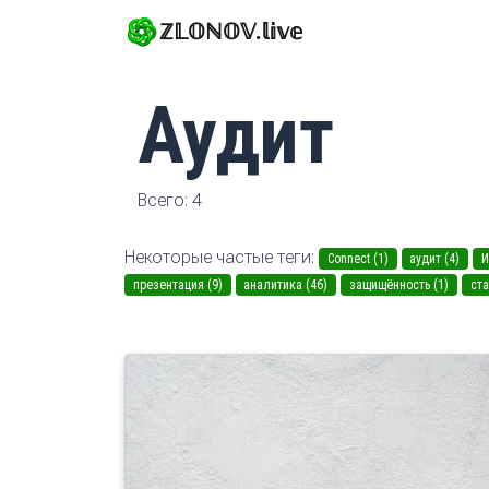
ℤ𝕃𝕆ℕ𝕆𝕍.𝕝𝕚𝕧𝕖
Аудит
Всего: 4
Некоторые частые теги:
Connect (1)
аудит (4)
И
презентация (9)
аналитика (46)
защищённость (1)
ста