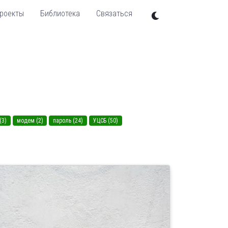
роекты
Библиотека
Связаться
(3)
модем (2)
пароль (24)
УЦСБ (50)