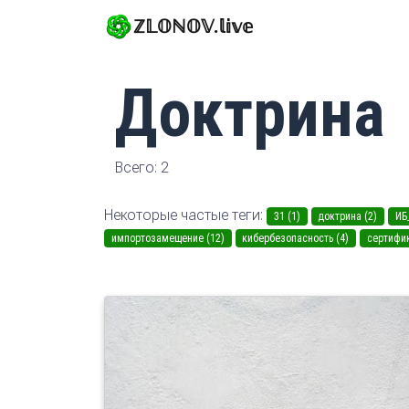
ℤ𝕃𝕆ℕ𝕆𝕍.𝕝𝕚𝕧𝕖
Доктрина
Всего: 2
Некоторые частые теги:
31 (1)
доктрина (2)
ИБ
импортозамещение (12)
кибербезопасность (4)
сертифик