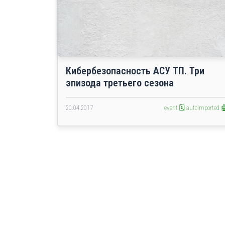
Кибербезопасность АСУ ТП. Три
эпизода третьего сезона
20.04.2017
event 🗓️
autoimported 