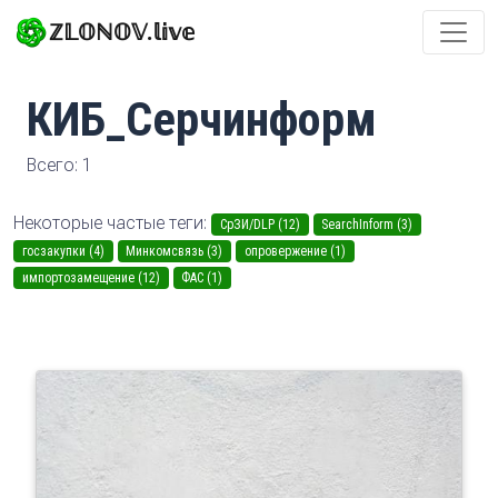
ℤ𝕃𝕆ℕ𝕆𝕍.𝕝𝕚𝕧𝕖
КИБ_Серчинформ
Всего: 1
Некоторые частые теги:
СрЗИ/DLP (12)
SearchInform (3)
госзакупки (4)
Минкомсвязь (3)
опровержение (1)
импортозамещение (12)
ФАС (1)