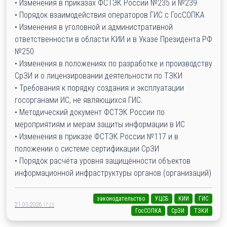
• Изменения в приказах ФСТЭК России №235 и №239
• Порядок взаимодействия операторов ГИС с ГосСОПКА
• Изменения в уголовной и административной
ответственности в области КИИ и в Указе Президента РФ
№250
• Изменения в положениях по разработке и производству
СрЗИ и о лицензировании деятельности по ТЗКИ
• Требования к порядку создания и эксплуатации
госорганами ИС, не являющихся ГИС.
• Методический документ ФСТЭК России по
мероприятиям и мерам защиты информации в ИС
• Изменения в приказе ФСТЭК России №117 и в
положении о системе сертификации СрЗИ
• Порядок расчёта уровня защищённости объектов
информационной инфраструктуры органов (организаций)
законодательство
УЦСБ
КИИ
ГИС
21.05.2026
17:25
ГосСОПКА
СрЗИ
ТЗКИ