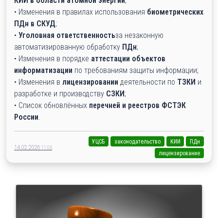
КИИ в области атомной энергии
;
• Изменения в правилах использования
биометрических
ПДн в СКУД
;
•
Уголовная ответственность
за незаконную
автоматизированную обработку
ПДн
;
• Изменения в порядке
аттестации объектов
информатизации
по требованиям защиты информации;
• Изменения в
лицензировании
деятельности по
ТЗКИ
и
разработке и производству
СЗКИ
;
• Список обновлённых
перечней и реестров ФСТЭК
России
.
УЦСБ
законодательство
КИИ
ПДн
14.02.2026
11:03
лицензирование