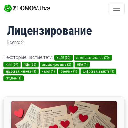
ℤ𝕃𝕆ℕ𝕆𝕍.𝕝𝕚𝕧𝕖
Лицензирование
Всего: 2
Некоторые частые теги:
УЦСБ (50)
законодательство (70)
КИИ (67)
ПДн (29)
лицензирование (2)
НПА (1)
трудовая_книжка (1)
налог (1)
счётчик (1)
цифровая_валюта (1)
tax_free (1)