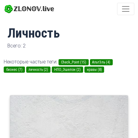
ℤ𝕃𝕆ℕ𝕆𝕍.𝕝𝕚𝕧𝕖
Личность
Всего: 2
Некоторые частые теги:
Check_Point (15)
АльтЭль (4)
бизнес (7)
личность (2)
НПО_Эшелон (2)
нравы (8)