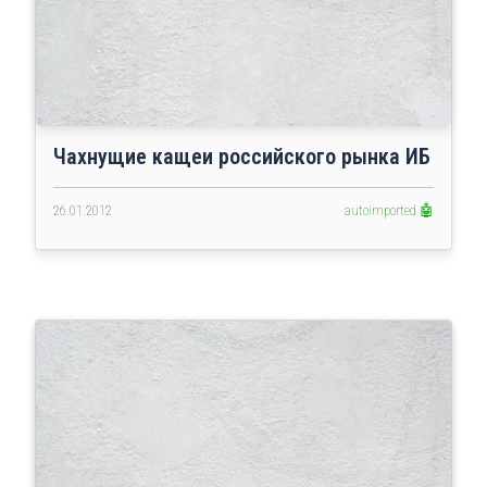
Чахнущие кащеи российского рынка ИБ
26.01.2012
autoimported 🤖