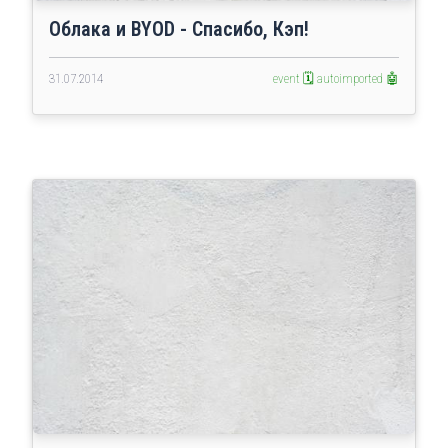
Облака и BYOD - Спасибо, Кэп!
31.07.2014
event 🗓️
autoimported 🤖