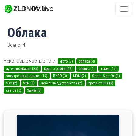
ℤ𝕃𝕆ℕ𝕆𝕍.𝕝𝕚𝕧𝕖
Облака
Всего: 4
Некоторые частые теги:
фото (3)
облака (4)
аутентификация (35)
криптография (12)
сервис (1)
токен (15)
электронная_подпись (14)
BYOD (3)
MDM (2)
Single_Sign-On (1)
SSO (2)
VPN (3)
мобильные_устройства (2)
презентация (9)
статья (6)
Swivel (5)