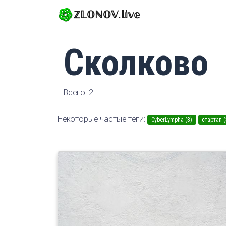
ℤ𝕃𝕆ℕ𝕆𝕍.𝕝𝕚𝕧𝕖
Сколково
Всего: 2
Некоторые частые теги:
CyberLympha (3)
стартап (