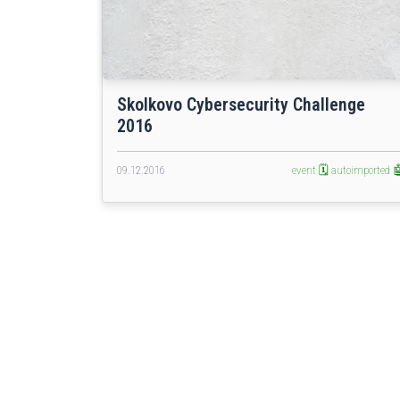
Skolkovo Cybersecurity Challenge
2016
09.12.2016
event 🗓️
autoimported 