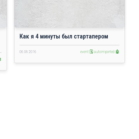
Как я 4 минуты был стартапером
06.06.2016
event 🗓️
autoimported 🤖
