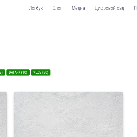
Логбук
Блог
Медиа
Цифровой сад
П
3)
DATAPK (10)
УЦСБ (50)