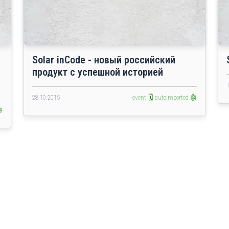
Solar inCode - новый российский
продукт с успешной историей
28.10.2015
event 🗓️
autoimported 🤖
