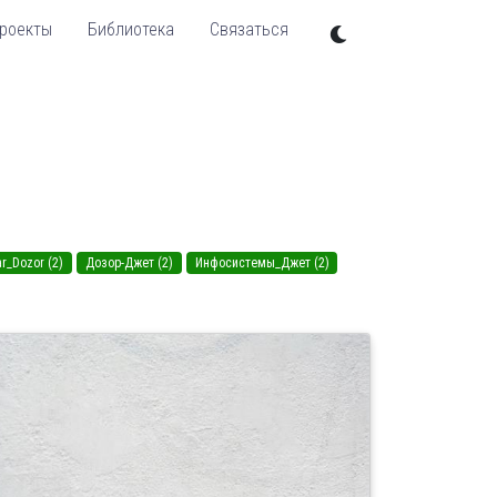
роекты
Библиотека
Связаться
ar_Dozor (2)
Дозор-Джет (2)
Инфосистемы_Джет (2)