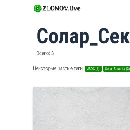
ℤ𝕃𝕆ℕ𝕆𝕍.𝕝𝕚𝕧𝕖
Солар_Се
Всего: 3
Некоторые частые теги:
JSOC (1)
Solar_Security (3