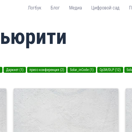
Логбук
Блог
Медиа
Цифровой сад
П
кьюрити
)
Даркнет (1)
пресс-конференция (2)
Solar_inCode (1)
СрЗИ/DLP (12)
Sol