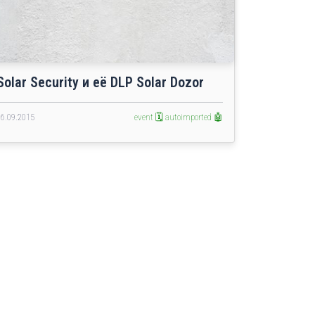
Solar Security и её DLP Solar Dozor
16.09.2015
event 🗓️
autoimported 🤖