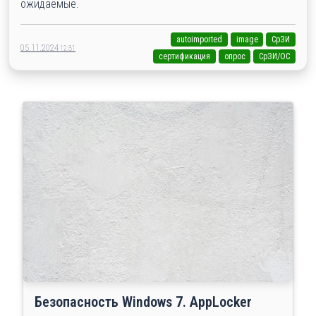
ожидаемые.
autoimported
image
СрЗИ
05.11.2024
12:31
сертификация
опрос
СрЗИ/ОС
Безопасность Windows 7. AppLocker