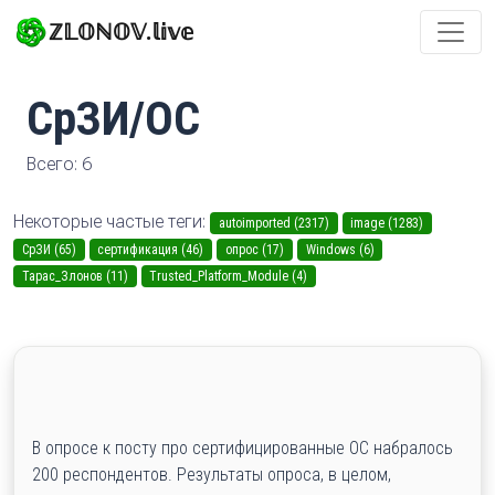
ℤ𝕃𝕆ℕ𝕆𝕍.𝕝𝕚𝕧𝕖
СрЗИ/ОС
Всего: 6
Некоторые частые теги:
autoimported (2317)
image (1283)
СрЗИ (65)
сертификация (46)
опрос (17)
Windows (6)
Тарас_Злонов (11)
Trusted_Platform_Module (4)
В опросе к посту про сертифицированные ОС набралось
200 респондентов. Результаты опроса, в целом,