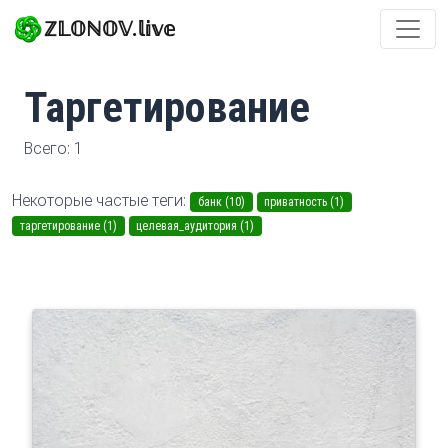
ℤ𝕃𝕆ℕ𝕆𝕍.𝕝𝕚𝕧𝕖
Таргетирование
Всего: 1
Некоторые частые теги:
банк (10)
приватность (1)
таргетирование (1)
целевая_аудитория (1)