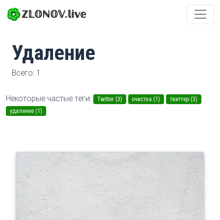
ℤ𝕃𝕆ℕ𝕆𝕍.𝕝𝕚𝕧𝕖
Удаление
Всего: 1
Некоторые частые теги:
Twitter (3)
очистка (1)
твиттер (3)
удаление (1)