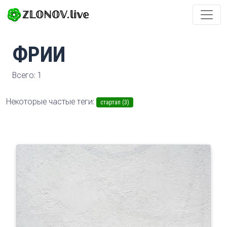
ℤ𝕃𝕆ℕ𝕆𝕍.𝕝𝕚𝕧𝕖
ФРИИ
Всего: 1
Некоторые частые теги:
стартап (3)