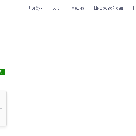
Логбук
Блог
Медиа
Цифровой сад
П
5)
a