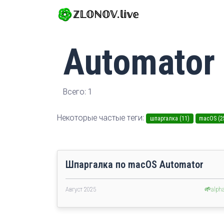
ℤ𝕃𝕆ℕ𝕆𝕍.𝕝𝕚𝕧𝕖
Automator
Всего: 1
Некоторые частые теги:
шпаргалка (11)
macOS (2
Шпаргалка по macOS Automator
Август 2025
🌱alph