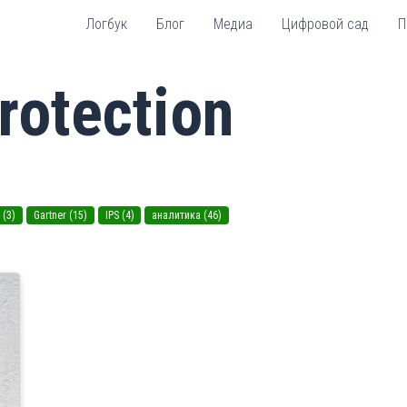
Логбук
Блог
Медиа
Цифровой сад
П
rotection
 (3)
Gartner (15)
IPS (4)
аналитика (46)