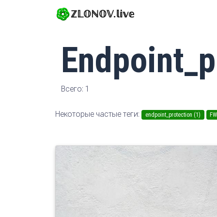
ℤ𝕃𝕆ℕ𝕆𝕍.𝕝𝕚𝕧𝕖
Endpoint_p
Всего: 1
Некоторые частые теги:
endpoint_protection (1)
FW