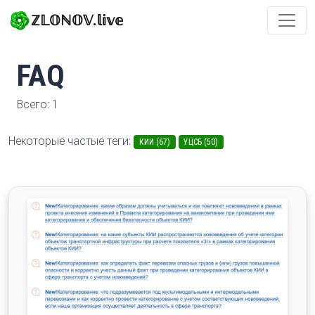
ℤ𝕃𝕆ℕ𝕆𝕍.𝕝𝕚𝕧𝕖
FAQ
Всего: 1
Некоторые частые теги:
КИИ (67)
УЦСБ (50)